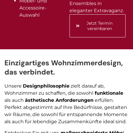
Möbel- und
Ensembles in
Accessoire-
eleganter Extravaganz.
Auswahl
Jetzt Termin
vereinbaren
Einzigartiges Wohnzimmerdesign,
das verbindet.
Unsere
Designphilosophie
zielt darauf ab,
Wohnzimmer zu schaffen, die sowohl
funktionale
als auch
ästhetische Anforderungen
erfüllen.
Perfekt abgestimmt auf Ihre Bedürfnisse, gestalten
wir Räume, die sowohl für entspannende Momente
als auch für lebendige Zusammenkünfte ideal sind.
Entdecken Sie mit uns
maßgeschneiderte Möbe
l