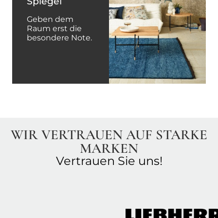
Spiegel
Harmonie
Geben dem
Möbel, Wand
Raum erst die
und Boden
besondere Note.
harmonisch
abgestimmt.
WIR VERTRAUEN AUF STARKE
MARKEN
Vertrauen Sie uns!